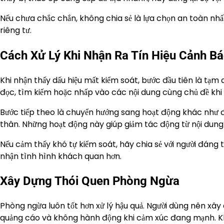
Nếu chưa chắc chắn, không chia sẻ là lựa chọn an toàn nhất
riêng tư.
Cách Xử Lý Khi Nhận Ra Tín Hiệu Cảnh B
Khi nhận thấy dấu hiệu mất kiểm soát, bước đầu tiên là tạm 
đọc, tìm kiếm hoặc nhấp vào các nội dung cùng chủ đề khi
Bước tiếp theo là chuyển hướng sang hoạt động khác như đọ
thân. Những hoạt động này giúp giảm tác động từ nội dung 
Nếu cảm thấy khó tự kiểm soát, hãy chia sẻ với người đáng t
nhận tình hình khách quan hơn.
Xây Dựng Thói Quen Phòng Ngừa
Phòng ngừa luôn tốt hơn xử lý hậu quả. Người dùng nên xây 
quảng cáo và không hành động khi cảm xúc đang mạnh. Khi