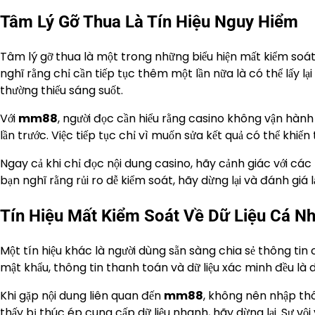
Tâm Lý Gỡ Thua Là Tín Hiệu Nguy Hiểm
Tâm lý gỡ thua là một trong những biểu hiện mất kiểm soát p
nghĩ rằng chỉ cần tiếp tục thêm một lần nữa là có thể lấy lạ
thường thiếu sáng suốt.
Với
mm88
, người đọc cần hiểu rằng casino không vận hàn
lần trước. Việc tiếp tục chỉ vì muốn sửa kết quả có thể khiến t
Ngay cả khi chỉ đọc nội dung casino, hãy cảnh giác với các 
bạn nghĩ rằng rủi ro dễ kiểm soát, hãy dừng lại và đánh giá lạ
Tín Hiệu Mất Kiểm Soát Về Dữ Liệu Cá N
Một tín hiệu khác là người dùng sẵn sàng chia sẻ thông tin 
mật khẩu, thông tin thanh toán và dữ liệu xác minh đều là d
Khi gặp nội dung liên quan đến
mm88
, không nên nhập thô
thấy bị thúc ép cung cấp dữ liệu nhanh, hãy dừng lại. Sự vội