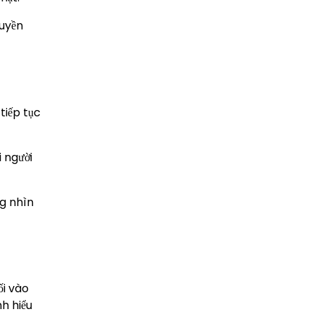
quyền
tiếp tục
 người
ng nhìn
ối vào
nh hiểu