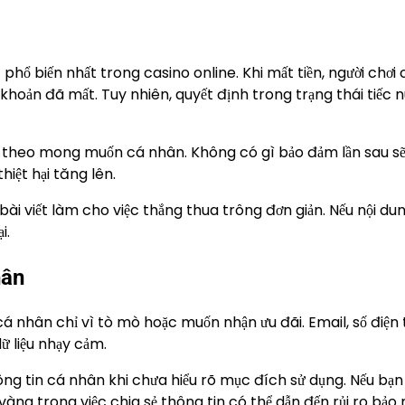
hổ biến nhất trong casino online. Khi mất tiền, người chơi 
i khoản đã mất. Tuy nhiên, quyết định trong trạng thái tiếc n
h theo mong muốn cá nhân. Không có gì bảo đảm lần sau sẽ
hiệt hại tăng lên.
bài viết làm cho việc thắng thua trông đơn giản. Nếu nội du
i.
hân
cá nhân chỉ vì tò mò hoặc muốn nhận ưu đãi. Email, số điện t
ữ liệu nhạy cảm.
ng tin cá nhân khi chưa hiểu rõ mục đích sử dụng. Nếu bạ
 vàng trong việc chia sẻ thông tin có thể dẫn đến rủi ro bảo 