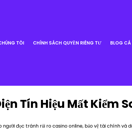
CHÚNG TÔI
CHÍNH SÁCH QUYỀN RIÊNG TƯ
BLOG CÁ
n Tín Hiệu Mất Kiểm S
gười đọc tránh rủi ro casino online, bảo vệ tài chính và dữ