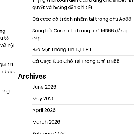
Trạng thái toàn diện của trang chủ shbet: Bí
quyết và hướng dẫn chi tiết
Cá cược có trách nhiệm tại trang chủ Ao88
Sòng bài Casino tại trang chủ MB66 đẳng
àng
cấp
u tố
với nội
Bảo Mật Thông Tin Tại TPJ
Cá Cược Đua Chó Tại Trang Chủ DN88
ải trí
nh báo,
Archives
June 2026
trong
May 2026
April 2026
March 2026
February 2026