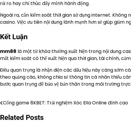
rủi ro hay chỉ thúc đẩy mình hành động.
Ngoài ra, cần kiểm soát thời gian sử dụng internet. Không
casino. Việc ưu tiên nội dung lành mạnh hơn sẽ giúp giảm n
Kết Luận
mm88
là một từ khóa thường xuất hiện trong nội dung casi
mất kiểm soát có thể xuất hiện qua thời gian, tài chính, cảm
Điều quan trọng là nhận diện các dấu hiệu này càng sớm c
theo quảng cáo, không chia sẻ thông tin cá nhân thiếu cân n
bước quan trọng để bảo vệ bản thân trong môi trường trực
Cổng game 8KBET: Trải nghiệm Xóc Đĩa Online đỉnh cao
Post
navigation
Related Posts