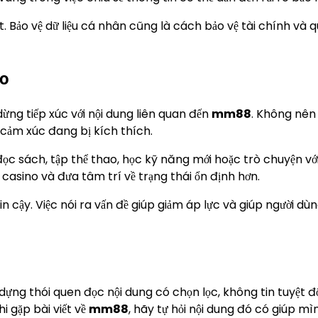
. Bảo vệ dữ liệu cá nhân cũng là cách bảo vệ tài chính và 
áo
dừng tiếp xúc với nội dung liên quan đến
mm88
. Không nên 
 cảm xúc đang bị kích thích.
c sách, tập thể thao, học kỹ năng mới hoặc trò chuyện với
casino và đưa tâm trí về trạng thái ổn định hơn.
in cậy. Việc nói ra vấn đề giúp giảm áp lực và giúp người dù
dựng thói quen đọc nội dung có chọn lọc, không tin tuyệt đ
 gặp bài viết về
mm88
, hãy tự hỏi nội dung đó có giúp mì