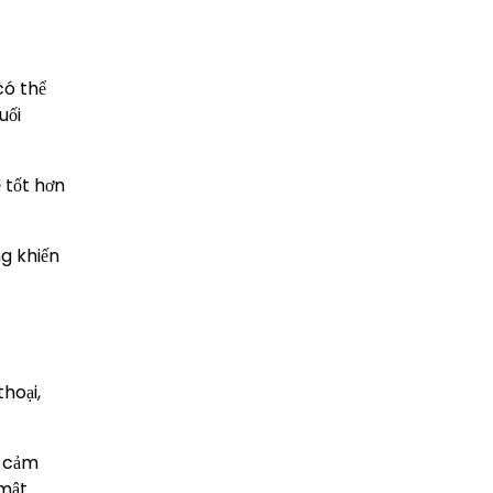
có thể
uối
 tốt hơn
ng khiến
hoại,
n cảm
mật.