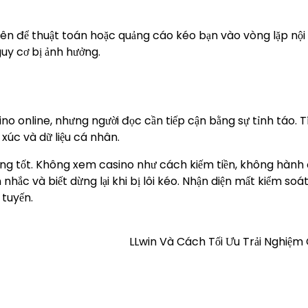
 nên để thuật toán hoặc quảng cáo kéo bạn vào vòng lặp nộ
guy cơ bị ảnh hưởng.
no online, nhưng người đọc cần tiếp cận bằng sự tỉnh táo. T
 xúc và dữ liệu cá nhân.
àng tốt. Không xem casino như cách kiếm tiền, không hành
hắc và biết dừng lại khi bị lôi kéo. Nhận diện mất kiểm soát
 tuyến.
LLwin Và Cách Tối Ưu Trải Nghiệm