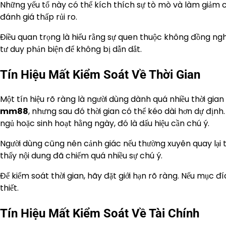
Những yếu tố này có thể kích thích sự tò mò và làm giảm c
đánh giá thấp rủi ro.
Điều quan trọng là hiểu rằng sự quen thuộc không đồng nghĩa
tư duy phản biện để không bị dẫn dắt.
Tín Hiệu Mất Kiểm Soát Về Thời Gian
Một tín hiệu rõ ràng là người dùng dành quá nhiều thời gian
mm88
, nhưng sau đó thời gian có thể kéo dài hơn dự định.
ngủ hoặc sinh hoạt hằng ngày, đó là dấu hiệu cần chú ý.
Người dùng cũng nên cảnh giác nếu thường xuyên quay lại tì
thấy nội dung đã chiếm quá nhiều sự chú ý.
Để kiểm soát thời gian, hãy đặt giới hạn rõ ràng. Nếu mục đíc
thiết.
Tín Hiệu Mất Kiểm Soát Về Tài Chính