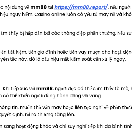
ọc nội dung về
mm88
tại
https://mm88.report/
, nếu ngườ
n hiệu nguy hiểm. Casino online luôn có yếu tố may rủi và k
ảm thấy bị hấp dẫn bởi các thông điệp phần thưởng. Nếu su
tiền tiết kiệm, tiền gia đình hoặc tiền vay mượn cho hoạt độ
yên tắc này, đó là dấu hiệu mất kiểm soát cần xử lý ngay.
Khi tiếp xúc với
mm88
, người đọc có thể cảm thấy tò mò, h
 có thể khiến người dùng hành động vội vàng.
ông tin, muốn thử vận may hoặc liên tục nghĩ về phần thư
uyết định, rủi ro thường tăng lên.
n sang hoạt động khác và chỉ suy nghĩ tiếp khi đã bình tĩnh