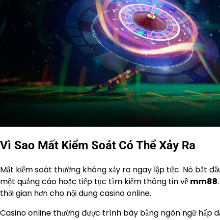
Vì Sao Mất Kiểm Soát Có Thể Xảy Ra
Mất kiểm soát thường không xảy ra ngay lập tức. Nó bắt 
một quảng cáo hoặc tiếp tục tìm kiếm thông tin về
mm88
thời gian hơn cho nội dung casino online.
Casino online thường được trình bày bằng ngôn ngữ hấp dẫn