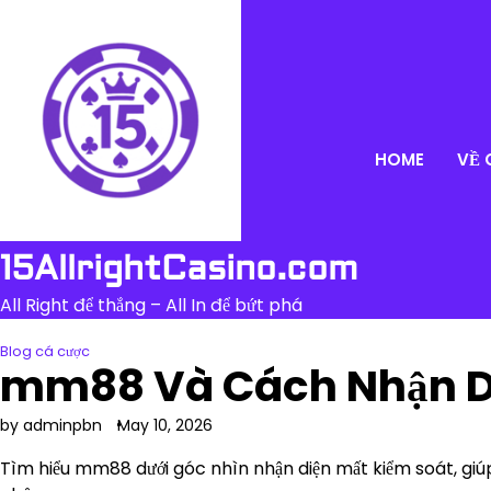
Skip
to
content
HOME
VỀ 
15AllrightCasino.com
All Right để thắng – All In để bứt phá
Blog cá cược
mm88 Và Cách Nhận Diệ
by adminpbn
May 10, 2026
Tìm hiểu mm88 dưới góc nhìn nhận diện mất kiểm soát, giúp n