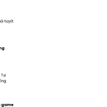
ội tuyệt
ng
 Tại
ống.
g game