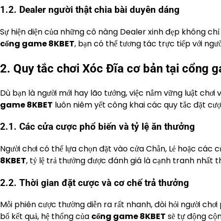
1.2. Dealer người thật chia bài duyên dáng
Sự hiện diện của những cô nàng Dealer xinh đẹp không chỉ
cổng game 8KBET
, bạn có thể tương tác trực tiếp với ng
2. Quy tắc chơi Xóc Đĩa cơ bản tại cổng
Dù bạn là người mới hay lão tướng, việc nắm vững luật chơi 
game 8KBET
luôn niêm yết công khai các quy tắc đặt cượ
2.1. Các cửa cược phổ biến và tỷ lệ ăn thưởng
Người chơi có thể lựa chọn đặt vào cửa Chẵn, Lẻ hoặc các c
8KBET
, tỷ lệ trả thưởng được đánh giá là cạnh tranh nhất t
2.2. Thời gian đặt cược và cơ chế trả thưởng
Mỗi phiên cược thường diễn ra rất nhanh, đòi hỏi người chơ
bố kết quả, hệ thống của
cổng game 8KBET
sẽ tự động cộn