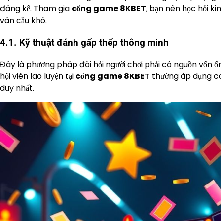
đáng kể. Tham gia
cổng game 8KBET
, bạn nên học hỏi k
ván cầu khó.
4.1. Kỹ thuật đánh gấp thếp thông minh
Đây là phương pháp đòi hỏi người chơi phải có nguồn vốn ổ
hội viên lão luyện tại
cổng game 8KBET
thường áp dụng các
duy nhất.