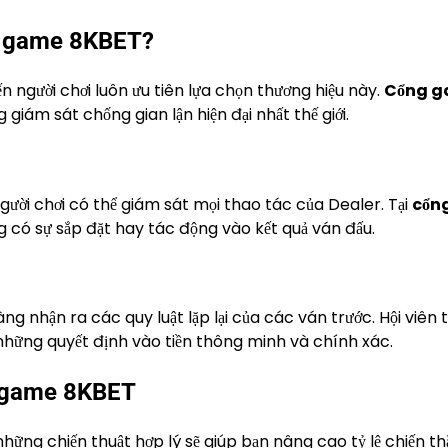
ng game 8KBET?
n người chơi luôn ưu tiên lựa chọn thương hiệu này.
Cổng 
giám sát chống gian lận hiện đại nhất thế giới.
người chơi có thể giám sát mọi thao tác của Dealer. Tại
cổn
g có sự sắp đặt hay tác động vào kết quả ván đấu.
ng nhận ra các quy luật lặp lại của các ván trước. Hội viên t
những quyết định vào tiền thông minh và chính xác.
ng game 8KBET
hững chiến thuật hợp lý sẽ giúp bạn nâng cao tỷ lệ chiến t