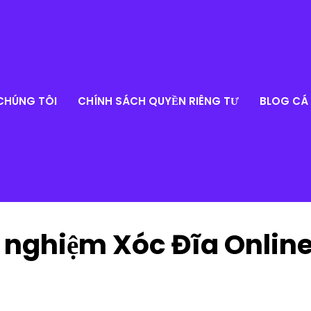
CHÚNG TÔI
CHÍNH SÁCH QUYỀN RIÊNG TƯ
BLOG CÁ
 nghiệm Xóc Đĩa Onlin