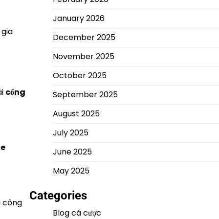
January 2026
 gia
December 2025
November 2025
October 2025
ái
cổng
September 2025
August 2025
July 2025
me
June 2025
May 2025
Categories
i công
Blog cá cược