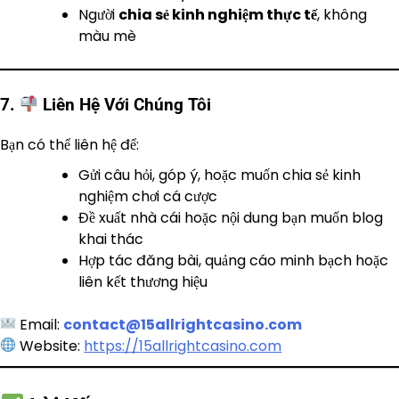
Người
chia sẻ kinh nghiệm thực tế
, không
màu mè
7.
Liên Hệ Với Chúng Tôi
Bạn có thể liên hệ để:
Gửi câu hỏi, góp ý, hoặc muốn chia sẻ kinh
nghiệm chơi cá cược
Đề xuất nhà cái hoặc nội dung bạn muốn blog
khai thác
Hợp tác đăng bài, quảng cáo minh bạch hoặc
liên kết thương hiệu
Email:
contact@15allrightcasino.com
Website:
https://15allrightcasino.com