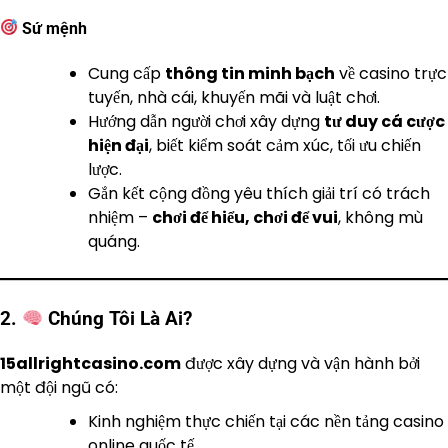
Sứ mệnh
Cung cấp
thông tin minh bạch
về casino trực
tuyến, nhà cái, khuyến mãi và luật chơi.
Hướng dẫn người chơi xây dựng
tư duy cá cược
hiện đại
, biết kiểm soát cảm xúc, tối ưu chiến
lược.
Gắn kết cộng đồng yêu thích giải trí có trách
nhiệm –
chơi để hiểu, chơi để vui
, không mù
quáng.
2.
Chúng Tôi Là Ai?
15allrightcasino.com
được xây dựng và vận hành bởi
một đội ngũ có:
Kinh nghiệm thực chiến tại các nền tảng casino
online quốc tế.