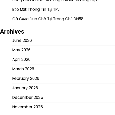
Bảo Mật Thông Tin Tại TPJ
Cá Cược Đua Chó Tại Trang Chủ DN88
Archives
June 2026
May 2026
April 2026
March 2026
February 2026
January 2026
December 2025
November 2025