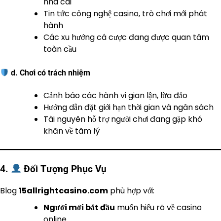
nhà cái
Tin tức công nghệ casino, trò chơi mới phát
hành
Các xu hướng cá cược đang được quan tâm
toàn cầu
d. Chơi có trách nhiệm
Cảnh báo các hành vi gian lận, lừa đảo
Hướng dẫn đặt giới hạn thời gian và ngân sách
Tài nguyên hỗ trợ người chơi đang gặp khó
khăn về tâm lý
4.
Đối Tượng Phục Vụ
Blog
15allrightcasino.com
phù hợp với:
Người mới bắt đầu
muốn hiểu rõ về casino
online