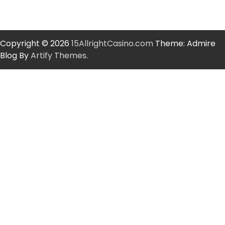
Copyright © 2026
15AllrightCasino.com
Theme: Admire
Blog By
Artify Themes
.