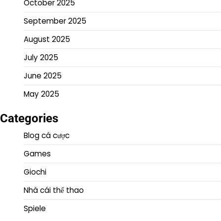
October 2025
September 2025
August 2025
July 2025
June 2025
May 2025
Categories
Blog cá cược
Games
Giochi
Nhà cái thể thao
Spiele