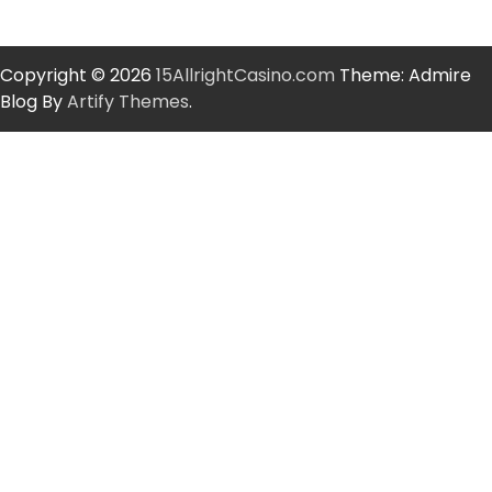
Copyright © 2026
15AllrightCasino.com
Theme: Admire
Blog By
Artify Themes
.