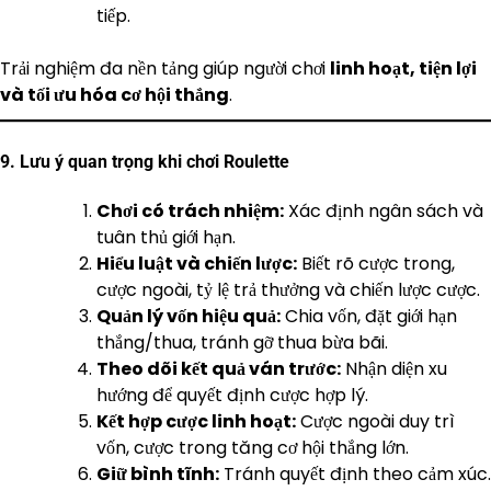
tiếp.
Trải nghiệm đa nền tảng giúp người chơi
linh hoạt, tiện lợi
và tối ưu hóa cơ hội thắng
.
9. Lưu ý quan trọng khi chơi Roulette
Chơi có trách nhiệm:
Xác định ngân sách và
tuân thủ giới hạn.
Hiểu luật và chiến lược:
Biết rõ cược trong,
cược ngoài, tỷ lệ trả thưởng và chiến lược cược.
Quản lý vốn hiệu quả:
Chia vốn, đặt giới hạn
thắng/thua, tránh gỡ thua bừa bãi.
Theo dõi kết quả ván trước:
Nhận diện xu
hướng để quyết định cược hợp lý.
Kết hợp cược linh hoạt:
Cược ngoài duy trì
vốn, cược trong tăng cơ hội thắng lớn.
Giữ bình tĩnh:
Tránh quyết định theo cảm xúc.