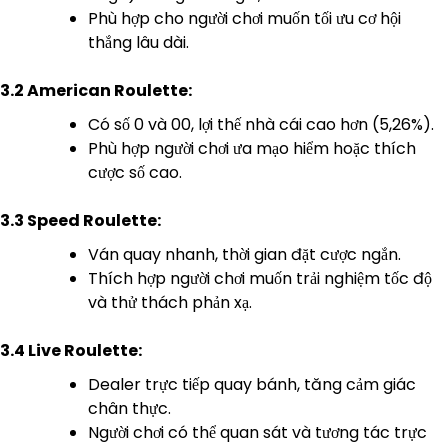
Phù hợp cho người chơi muốn tối ưu cơ hội
thắng lâu dài.
3.2 American Roulette:
Có số 0 và 00, lợi thế nhà cái cao hơn (5,26%).
Phù hợp người chơi ưa mạo hiểm hoặc thích
cược số cao.
3.3 Speed Roulette:
Ván quay nhanh, thời gian đặt cược ngắn.
Thích hợp người chơi muốn trải nghiệm tốc độ
và thử thách phản xạ.
3.4 Live Roulette:
Dealer trực tiếp quay bánh, tăng cảm giác
chân thực.
Người chơi có thể quan sát và tương tác trực