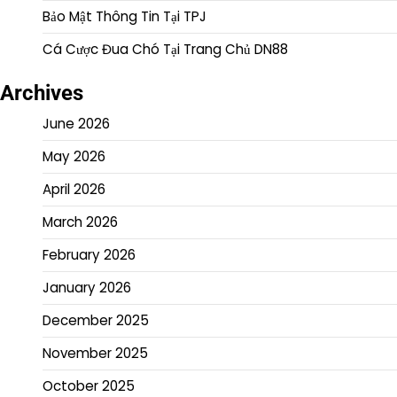
Bảo Mật Thông Tin Tại TPJ
Cá Cược Đua Chó Tại Trang Chủ DN88
Archives
June 2026
May 2026
April 2026
March 2026
February 2026
January 2026
December 2025
November 2025
October 2025