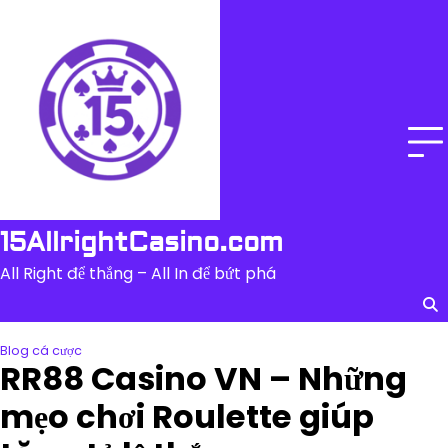
Skip
to
content
15AllrightCasino.com
All Right để thắng – All In để bứt phá
Blog cá cược
RR88 Casino VN – Những
mẹo chơi Roulette giúp