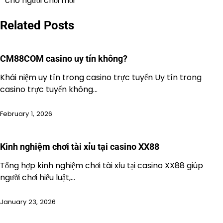
cho người chơi mới
Related Posts
CM88COM casino uy tín không?
Khái niệm uy tín trong casino trực tuyến Uy tín trong
casino trực tuyến không…
February 1, 2026
Kinh nghiệm chơi tài xỉu tại casino XX88
Tổng hợp kinh nghiệm chơi tài xỉu tại casino XX88 giúp
người chơi hiểu luật,…
January 23, 2026