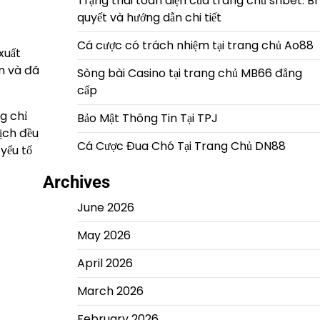
Trạng thái toàn diện của trang chủ shbet: Bí
quyết và hướng dẫn chi tiết
Cá cược có trách nhiệm tại trang chủ Ao88
xuất
n và đã
Sòng bài Casino tại trang chủ MB66 đẳng
cấp
g chỉ
Bảo Mật Thông Tin Tại TPJ
ịch đều
Cá Cược Đua Chó Tại Trang Chủ DN88
yếu tố
Archives
June 2026
May 2026
April 2026
March 2026
February 2026