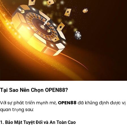
Tại Sao Nên Chọn OPEN88?
Với sự phát triển mạnh mẽ,
OPEN88
đã khẳng định được vị 
quan trọng sau:
1. Bảo Mật Tuyệt Đối và An Toàn Cao