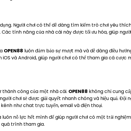
ử dụng. Người chơi có thể dễ dàng tìm kiếm trò chơi yêu thíc
Các tính năng của nhà cái này được tối ưu hóa, giúp người
ủa
OPEN88
luôn đảm bảo sự mượt mà và dễ dàng điều hướn
iOS và Android, giúp người chơi có thể tham gia cá cược mọ
sự thành công của một nhà cái.
OPEN88
không chỉ cung cấ
ười chơi sẽ được giải quyết nhanh chóng và hiệu quả. Đội 
 kênh như chat trực tuyến, email và điện thoại.
luôn nỗ lực hết mình để giúp người chơi có một trải nghiệ
t quá trình tham gia.