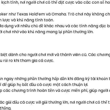
 kịch tính, nơi người chơi có thể đặt cược vào các con số 
oker như Texas Hold’em và Omaha. Trò chơi này không chỉ
 lược và khả năng tính toán.
đa dạng với nhiều chủ đề khác nhau và các tính năng đặc b
ời chơi nhờ vào khả năng mang lại phần thưởng lớn.
iệt dành cho người chơi mới và thành viên cũ. Các chương
u rủi ro khi tham gia cá cược.
hận ngay những phần thưởng hấp dẫn khi đăng ký tài khoản t
 để giúp họ bắt đầu cá cược một cách thuận lợi.
 các chương trình hoàn tiền và cược miễn phí, giúp người 
c giải đấu cá cược với giải thưởng lớn, nơi người chơi có thể 
thắng.