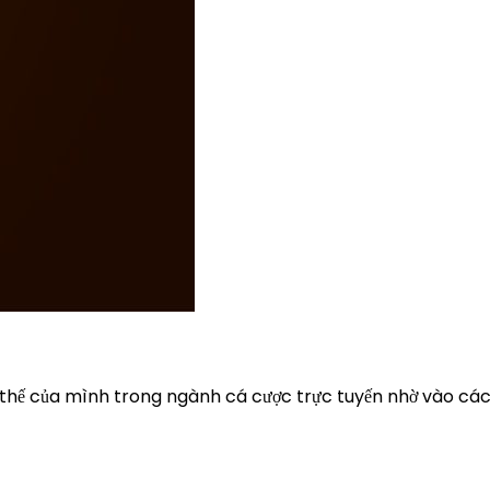
thế của mình trong ngành cá cược trực tuyến nhờ vào các