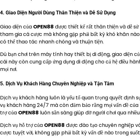
4. Giao Diện Người Dùng Thân Thiện và Dễ Sử Dụng
Giao diện của
OPEN88
được thiết kế rất thân thiện và dễ s
tham gia cá cược mà không gặp phải bất kỳ khó khăn nào. 
có thể thao tác nhanh chóng và thuận tiện.
Dù bạn chơi trên máy tính hay thiết bị di động, giao diện c
cái này còn cung cấp ứng dụng di động cho cả hệ điều hành 
mọi nơi.
5. Dịch Vụ Khách Hàng Chuyên Nghiệp và Tận Tâm
Dịch vụ khách hàng luôn là yếu tố quan trọng quyết định 
vụ khách hàng 24/7 mà còn đảm bảo rằng mọi vấn đề của ng
trợ của
OPEN88
luôn sẵn sàng giúp đỡ người chơi qua nhiều
Dịch vụ hỗ trợ của
OPEN88
được đào tạo chuyên nghiệp và 
cược tuyệt vời, không gặp phải bất kỳ vấn đề nào trong suố