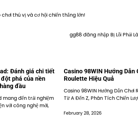
hơi thú vị và cơ hội chiến thắng lớn!
gg88 đăng nhập Bị Lỗi Phải 
d: Đánh giá chi tiết
Casino 98WIN Hướng Dẫn 
 đột phá của nền
Roulette Hiệu Quả
 hàng đầu
Casino 98WIN Hướng Dẫn Chơi 
 mang đến trải nghiệm
Từ A Đến Z, Phân Tích Chiến Lư
ện với công nghệ mới,
February 28, 2026