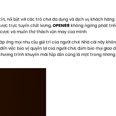
ín, nổi bật với các trò chơi đa dạng và dịch vụ khách hàng 
cược trực tuyến chất lượng,
OPEN88
không ngừng phát triể
á cược và muốn thử thách vận may của mình.
p ứng mọi nhu cầu giải trí của người chơi. Nhà cái này khôn
 việc bảo vệ quyền lợi của người chơi, đảm bảo mọi giao d
chương trình khuyến mãi hấp dẫn cũng là một trong những 