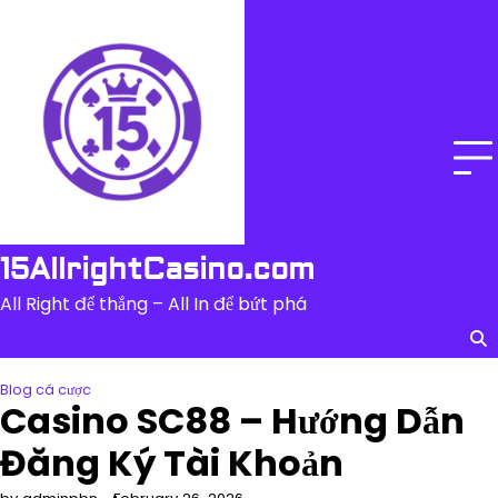
Skip
to
content
15AllrightCasino.com
All Right để thắng – All In để bứt phá
Blog cá cược
Casino SC88 – Hướng Dẫn
Đăng Ký Tài Khoản