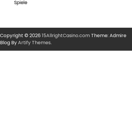
Spiele
Copyright © 2026
15AllrightCasino.com
Theme: Admire
Blog By
Artify Themes
.