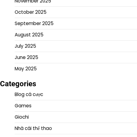
November 2025
October 2025
September 2025
August 2025
July 2025
June 2025
May 2025
Categories
Blog cá cược
Games
Giochi
Nhà cái thể thao