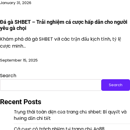
January 31, 2026
Đá gà SHBET – Trải nghiệm cá cược hấp dẫn cho người
yêu gà chọi
Khám phá đá gà SHBET với các trận đấu kịch tính, tỷ lệ
cược minh…
September 15, 2025
Search
Search
Recent Posts
Trạng thái toàn diện của trang chủ shbet: Bí quyết và
hướng dẫn chi tiết
Cá cược có trách nhiệm tại trang chủ Ao88