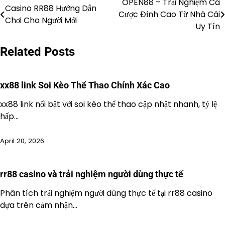
OPEN88 – Trải Nghiệm Cá
Post
Casino RR88 Hướng Dẫn
Cược Đỉnh Cao Từ Nhà Cái
Chơi Cho Người Mới
navigation
Uy Tín
Related Posts
xx88 link Soi Kèo Thể Thao Chính Xác Cao
xx88 link nổi bật với soi kèo thể thao cập nhật nhanh, tỷ lệ
hấp…
April 20, 2026
rr88 casino và trải nghiệm người dùng thực tế
Phân tích trải nghiệm người dùng thực tế tại rr88 casino
dựa trên cảm nhận…