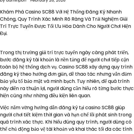
by adminpbn
February 26, 2026
Khám Phá Casino SC88 Với Hệ Thống Đăng Ký Nhanh
Chóng, Quy Trình Xác Minh Rõ Ràng Và Trải Nghiệm Giải
Trí Trực Tuyến Được Tối Ưu Hóa Dành Cho Người Chơi Hiện
Đại.
Trong thị trường giải trí trực tuyến ngày càng phát triển,
bước đăng ký tài khoản là nền tảng để người chơi tiếp cận
toàn bộ hệ thống dịch vụ. Casino SC88 xây dựng quy trình
đăng ký theo hướng đơn giản, dễ thao tác nhưng vẫn đảm
bảo yếu tố bảo mật và minh bạch. Tuy nhiên, để quá trình
này diễn ra thuận lợi, người dùng cần hiểu rõ từng bước thực
hiện cũng như những điều kiện liên quan.
Việc nắm vững hướng dẫn đăng ký tại casino SC88 giúp
người chơi tiết kiệm thời gian và hạn chế lỗi phát sinh trong
quá trình xác thực. Khi hiểu đúng quy trình, người dùng có
thể chủ động bảo vệ tài khoản và khai thác tối đa các tính