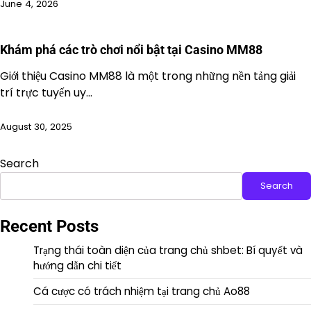
June 4, 2026
Khám phá các trò chơi nổi bật tại Casino MM88
Giới thiệu Casino MM88 là một trong những nền tảng giải
trí trực tuyến uy…
August 30, 2025
Search
Search
Recent Posts
Trạng thái toàn diện của trang chủ shbet: Bí quyết và
hướng dẫn chi tiết
Cá cược có trách nhiệm tại trang chủ Ao88