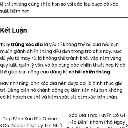
lệ trả thưởng cũng thấp hơn so với các loại cược có xác
suất hiếm hơn.
Kết Luận
Tỷ lệ trúng xóc đĩa
là yếu tố không thể bỏ qua nếu bạn
muốn giành chiến thắng đều đặn trong trò chơi này. Mặc
dù yếu tố may rủi là không thể tránh khỏi, việc nắm vững
quy luật, quản lý vốn, và áp dụng các chiến thuật hợp lý có
thể giúp bạn nâng cao đáng kể
cơ hội chiến thắng
.
Hãy nhớ rằng, chơi xóc đĩa nên được coi là hình thức giải
trí. Đừng biến nó thành công cụ kiếm tiền nếu bạn không
có kế hoạch cụ thể và kiểm soát tốt cảm xúc bản thân.
Xóc Đĩa Trực Tuyến Có Gì
Post
Top Sảnh Xóc Đĩa Online
Hấp Dẫn? Khám Phá Ngay
Có Dealer Thật Uy Tín Nhất
navigation