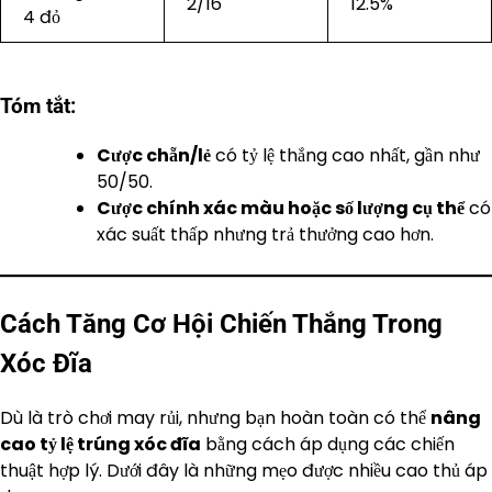
2/16
12.5%
4 đỏ
Tóm tắt:
Cược chẵn/lẻ
có tỷ lệ thắng cao nhất, gần như
50/50.
Cược chính xác màu hoặc số lượng cụ thể
có
xác suất thấp nhưng trả thưởng cao hơn.
Cách Tăng Cơ Hội Chiến Thắng Trong
Xóc Đĩa
Dù là trò chơi may rủi, nhưng bạn hoàn toàn có thể
nâng
cao tỷ lệ trúng xóc đĩa
bằng cách áp dụng các chiến
thuật hợp lý. Dưới đây là những mẹo được nhiều cao thủ áp