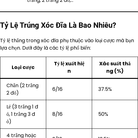
trắng, 2 trắng 2 đỏ,…
Tỷ Lệ Trúng Xóc Đĩa Là Bao Nhiêu?
Tỷ lệ thắng trong xóc đĩa phụ thuộc vào loại cược mà bạn
lựa chọn. Dưới đây là các tỷ lệ phổ biến:
Tỷ lệ xuất hiệ
Xác suất thắ
Loại cược
n
ng (%)
Chẵn (2 trắng
6/16
37.5%
2 đỏ)
Lẻ (3 trắng 1 đ
ỏ, 1 trắng 3 đ
8/16
50%
ỏ)
4 trắng hoặc