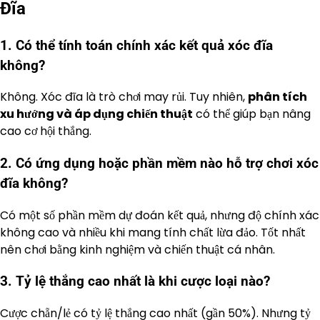
Đĩa
1. Có thể tính toán chính xác kết quả xóc đĩa
không?
Không. Xóc đĩa là trò chơi may rủi. Tuy nhiên,
phân tích
xu hướng và áp dụng chiến thuật
có thể giúp bạn nâng
cao cơ hội thắng.
2. Có ứng dụng hoặc phần mềm nào hỗ trợ chơi xóc
đĩa không?
Có một số phần mềm dự đoán kết quả, nhưng độ chính xác
không cao và nhiều khi mang tính chất lừa đảo. Tốt nhất
nên chơi bằng kinh nghiệm và chiến thuật cá nhân.
3. Tỷ lệ thắng cao nhất là khi cược loại nào?
Cược chẵn/lẻ có tỷ lệ thắng cao nhất (gần 50%). Nhưng tỷ