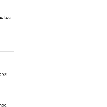
ao tác
hơi:
hác.