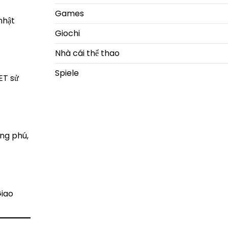
Games
nhật
Giochi
Nhà cái thể thao
Spiele
ET sử
ong phú,
Giao