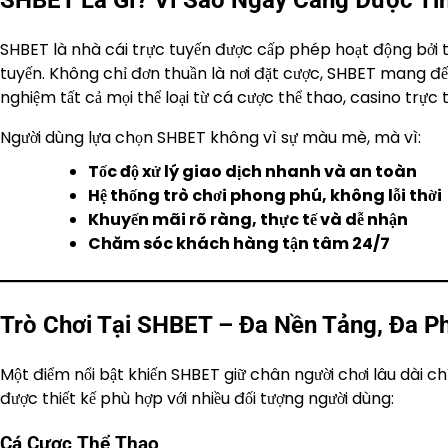
SHBET Là Gì? Vì Sao Ngày Càng Được Ti
SHBET là nhà cái trực tuyến được cấp phép hoạt động bởi tổ
tuyến. Không chỉ đơn thuần là nơi đặt cược, SHBET mang 
nghiệm tất cả mọi thể loại từ cá cược thể thao, casino trực
Người dùng lựa chọn SHBET không vì sự màu mè, mà vì:
Tốc độ xử lý giao dịch nhanh và an toàn
Hệ thống trò chơi phong phú, không lỗi thời
Khuyến mãi rõ ràng, thực tế và dễ nhận
Chăm sóc khách hàng tận tâm 24/7
Trò Chơi Tại SHBET – Đa Nền Tảng, Đa P
Một điểm nổi bật khiến SHBET giữ chân người chơi lâu dài ch
được thiết kế phù hợp với nhiều đối tượng người dùng:
Cá Cược Thể Thao