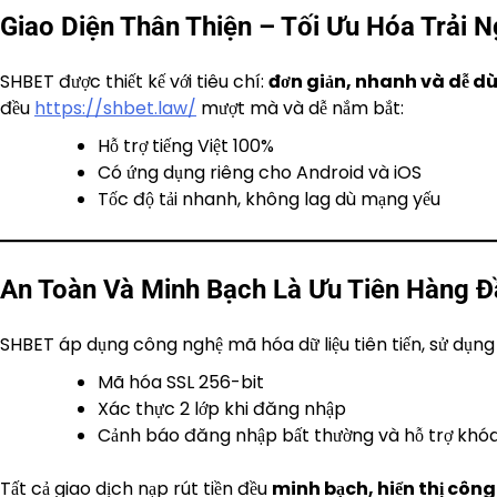
Giao Diện Thân Thiện – Tối Ưu Hóa Trải
SHBET được thiết kế với tiêu chí:
đơn giản, nhanh và dễ d
đều
https://shbet.law/
mượt mà và dễ nắm bắt:
Hỗ trợ tiếng Việt 100%
Có ứng dụng riêng cho Android và iOS
Tốc độ tải nhanh, không lag dù mạng yếu
An Toàn Và Minh Bạch Là Ưu Tiên Hàng Đ
SHBET áp dụng công nghệ mã hóa dữ liệu tiên tiến, sử dụng
Mã hóa SSL 256-bit
Xác thực 2 lớp khi đăng nhập
Cảnh báo đăng nhập bất thường và hỗ trợ khóa
Tất cả giao dịch nạp rút tiền đều
minh bạch, hiển thị công