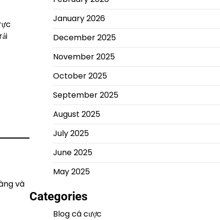
January 2026
rực
rải
December 2025
November 2025
October 2025
September 2025
August 2025
July 2025
June 2025
May 2025
ràng và
Categories
Blog cá cược