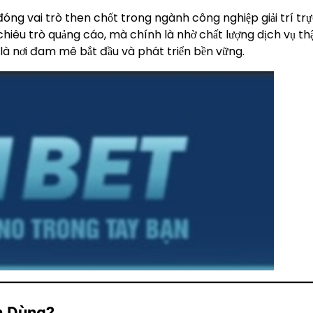
óng vai trò then chốt trong ngành công nghiệp giải trí trự
hiêu trò quảng cáo, mà chính là nhờ chất lượng dịch vụ thậ
là nơi đam mê bắt đầu và phát triển bền vững.