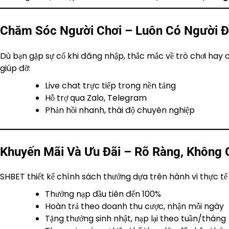
Chăm Sóc Người Chơi – Luôn Có Người 
Dù bạn gặp sự cố khi đăng nhập, thắc mắc về trò chơi hay c
giúp đỡ:
Live chat trực tiếp trong nền tảng
Hỗ trợ qua Zalo, Telegram
Phản hồi nhanh, thái độ chuyên nghiệp
Khuyến Mãi Và Ưu Đãi – Rõ Ràng, Không G
SHBET thiết kế chính sách thưởng dựa trên hành vi thực tế 
Thưởng nạp đầu tiên đến 100%
Hoàn trả theo doanh thu cược, nhận mỗi ngày
Tặng thưởng sinh nhật, nạp lại theo tuần/tháng