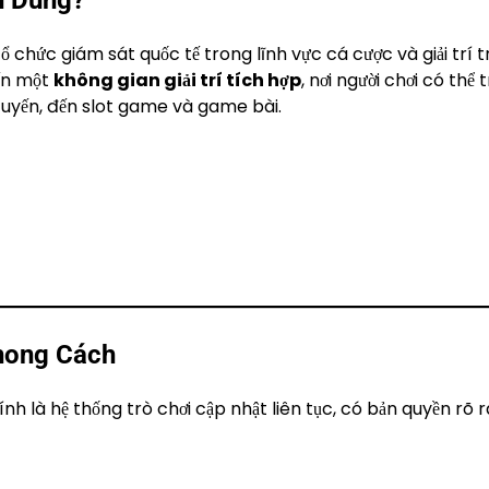
n Dùng?
 chức giám sát quốc tế trong lĩnh vực cá cược và giải trí t
đến một
không gian giải trí tích hợp
, nơi người chơi có thể t
 tuyến, đến slot game và game bài.
hong Cách
ính là hệ thống trò chơi cập nhật liên tục, có bản quyền rõ 