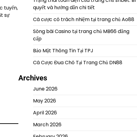
Trạng thái toàn diện của trang chủ shbet: Bí
quyết và hướng dẫn chi tiết
c tuyến,
t sự
Cá cược có trách nhiệm tại trang chủ Ao88
Sòng bài Casino tại trang chủ MB66 đẳng
cấp
Bảo Mật Thông Tin Tại TPJ
Cá Cược Đua Chó Tại Trang Chủ DN88
Archives
June 2026
May 2026
April 2026
March 2026
February 2026