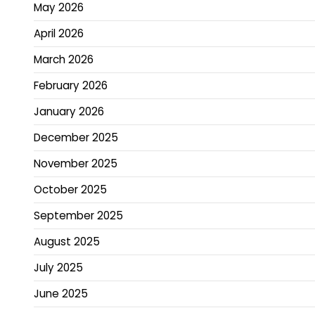
May 2026
April 2026
March 2026
February 2026
January 2026
December 2025
November 2025
October 2025
September 2025
August 2025
July 2025
June 2025