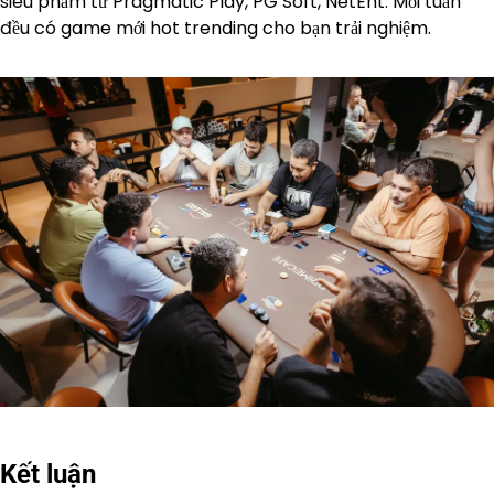
siêu phẩm từ Pragmatic Play, PG Soft, NetEnt. Mỗi tuần
đều có game mới hot trending cho bạn trải nghiệm.
Kết luận