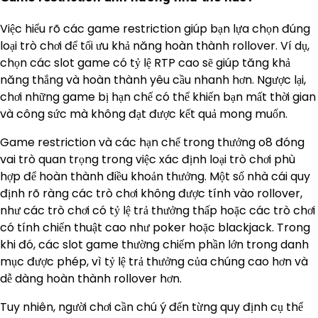
Việc hiểu rõ các game restriction giúp bạn lựa chọn đúng
loại trò chơi để tối ưu khả năng hoàn thành rollover. Ví dụ,
chọn các slot game có tỷ lệ RTP cao sẽ giúp tăng khả
năng thắng và hoàn thành yêu cầu nhanh hơn. Ngược lại,
chơi những game bị hạn chế có thể khiến bạn mất thời gian
và công sức mà không đạt được kết quả mong muốn.
Game restriction và các hạn chế trong thưởng o8 đóng
vai trò quan trọng trong việc xác định loại trò chơi phù
hợp để hoàn thành điều khoản thưởng. Một số nhà cái quy
định rõ ràng các trò chơi không được tính vào rollover,
như các trò chơi có tỷ lệ trả thưởng thấp hoặc các trò chơi
có tính chiến thuật cao như poker hoặc blackjack. Trong
khi đó, các slot game thường chiếm phần lớn trong danh
mục được phép, vì tỷ lệ trả thưởng của chúng cao hơn và
dễ dàng hoàn thành rollover hơn.
Tuy nhiên, người chơi cần chú ý đến từng quy định cụ thể