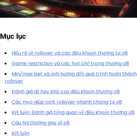
Mục lục
Hiểu rõ về rollover và các điều khoản thưởng tại o8
Game restriction và các hạn chế trong thưởng o8
Min/max bet và ảnh hưởng đến quá trình hoàn thành
rollover
Đánh giá dễ hay khó của điều khoản thưởng o8
Các mẹo giúp vượt rollover nhanh chóng tại o8
Kết luận: Đánh giá tổng quan về điều khoản thưởng o8
Câu hỏi thường gặp về o8
Kết luận