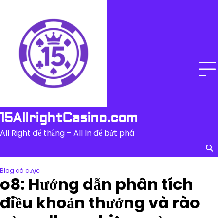
Skip
to
content
15AllrightCasino.com
All Right để thắng – All In để bứt phá
Blog cá cược
o8: Hướng dẫn phân tích
điều khoản thưởng và rào