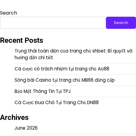
Search
Search
Recent Posts
Trạng thái toàn diện của trang chủ shbet: Bí quyết và
hướng dẫn chi tiết
Cá cược có trách nhiệm tại trang chủ Ao88
Sòng bài Casino tại trang chủ MB66 đẳng cấp
Bảo Mật Thông Tin Tại TPJ
Cá Cược Đua Chó Tại Trang Chủ DN88
Archives
June 2026