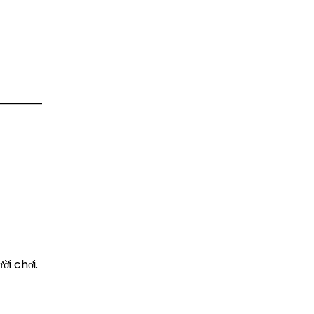
ời chơi.