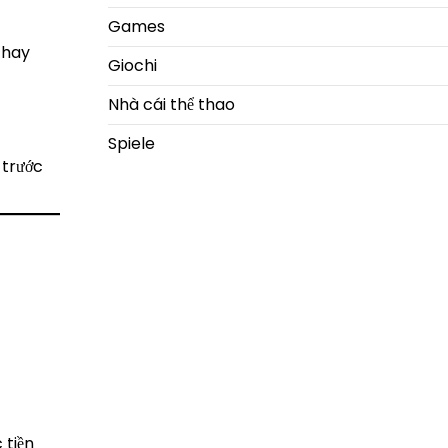
Games
 hay
Giochi
Nhà cái thể thao
Spiele
 trước
 tiền