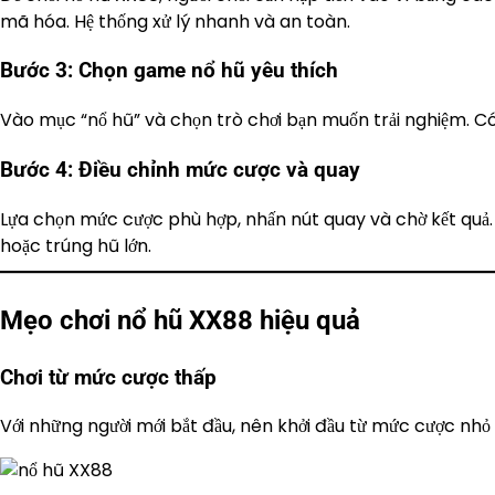
mã hóa. Hệ thống xử lý nhanh và an toàn.
Bước 3: Chọn game nổ hũ yêu thích
Vào mục “nổ hũ” và chọn trò chơi bạn muốn trải nghiệm. Có
Bước 4: Điều chỉnh mức cược và quay
Lựa chọn mức cược phù hợp, nhấn nút quay và chờ kết quả. 
hoặc trúng hũ lớn.
Mẹo chơi nổ hũ XX88 hiệu quả
Chơi từ mức cược thấp
Với những người mới bắt đầu, nên khởi đầu từ mức cược nhỏ đ