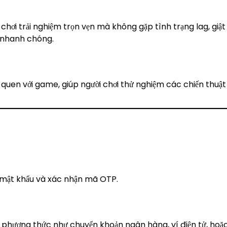
 chơi trải nghiệm trọn vẹn mà không gặp tình trạng lag, giật
c nhanh chóng.
 quen với game, giúp người chơi thử nghiệm các chiến thuật
, mật khẩu và xác nhận mã OTP.
c phương thức như chuyển khoản ngân hàng, ví điện tử, hoặc