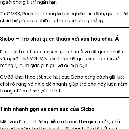
người chơi giải trí ngắn hạn.
Tại CM88, Roulette mang lại trải nghiệm ổn định, giúp người
chơi thư giãn sau những phiên chơi căng thẳng.
Sicbo – Trò chơi quen thuộc với văn hóa châu Á
Sicbo là trò chơi có nguồn gốc châu Á và rất quen thuộc
với người chơi Việt. Việc dự đoán kết quả dựa trên xúc xắc
mang lại cảm giác gần gũi và dễ tiếp cận.
CM88 khai thác tốt sức hút của Sicbo bằng cách giữ luật
chơi rõ ràng và nhịp độ nhanh, giúp trò chơi này luôn nằm
trong nhóm được yêu thích.
Tính nhanh gọn và cảm xúc của Sicbo
Một ván Sicbo thường diễn ra trong thời gian ngắn, phù
hợp với người chơi thích nhịp độ nhanh. Yếu tố bất ngờ