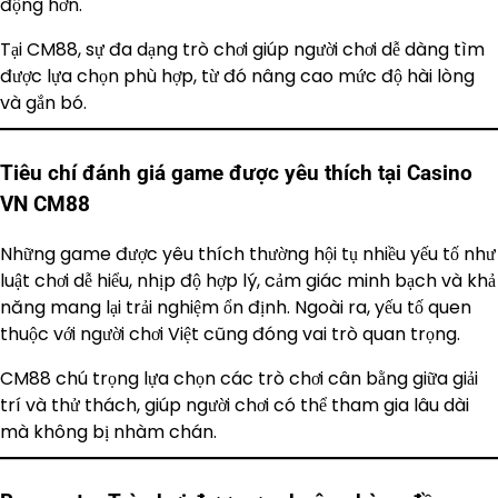
động hơn.
Tại CM88, sự đa dạng trò chơi giúp người chơi dễ dàng tìm
được lựa chọn phù hợp, từ đó nâng cao mức độ hài lòng
và gắn bó.
Tiêu chí đánh giá game được yêu thích tại Casino
VN CM88
Những game được yêu thích thường hội tụ nhiều yếu tố như
luật chơi dễ hiểu, nhịp độ hợp lý, cảm giác minh bạch và khả
năng mang lại trải nghiệm ổn định. Ngoài ra, yếu tố quen
thuộc với người chơi Việt cũng đóng vai trò quan trọng.
CM88 chú trọng lựa chọn các trò chơi cân bằng giữa giải
trí và thử thách, giúp người chơi có thể tham gia lâu dài
mà không bị nhàm chán.