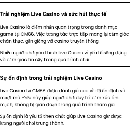
Trải nghiệm Live Casino và sức hút thực tế
Live Casino là điểm nhấn quan trọng trong danh mục
game tại CM88. Việc tương tác trực tiếp mang lại cảm giác
chân thực, gần giống với casino truyền thống.
Nhiều người chơi yêu thích Live Casino vì yếu tố sống động
và cảm giác tin cậy trong quá trình chơi.
Sự ổn định trong trải nghiệm Live Casino
Live Casino tại CM88 được đánh giá cao về độ ổn định và
mượt mà. Điều này giúp người chơi duy trì cảm xúc liền
mạch, không bị gián đoạn trong quá trình tham gia.
Sự ổn định là yếu tố then chốt giúp Live Casino giữ được
lượng người chơi trung thành.