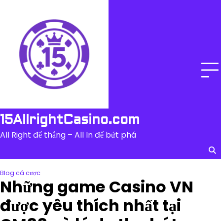
Skip
to
content
15AllrightCasino.com
All Right để thắng – All In để bứt phá
Blog cá cược
Những game Casino VN
được yêu thích nhất tại