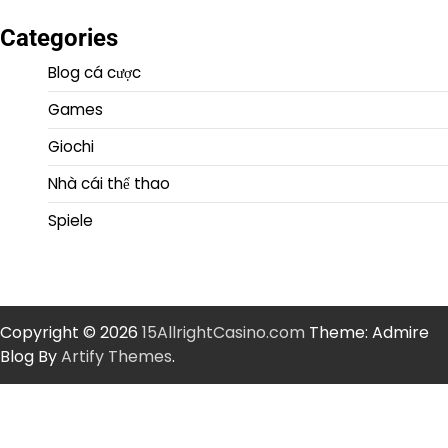
Categories
Blog cá cược
Games
Giochi
Nhà cái thể thao
Spiele
Copyright © 2026
15AllrightCasino.com
Theme: Admire
Blog By
Artify Themes
.