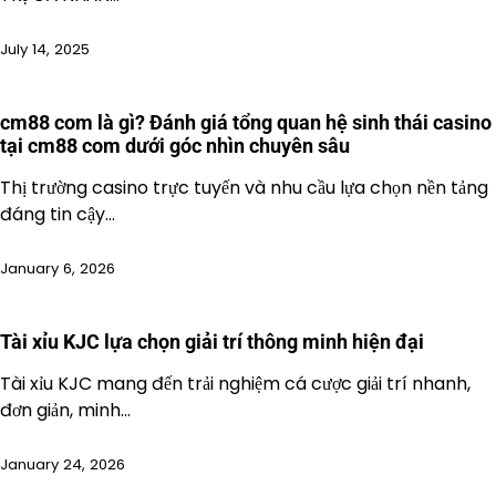
July 14, 2025
cm88 com là gì? Đánh giá tổng quan hệ sinh thái casino
tại cm88 com dưới góc nhìn chuyên sâu
Thị trường casino trực tuyến và nhu cầu lựa chọn nền tảng
đáng tin cậy…
January 6, 2026
Tài xỉu KJC lựa chọn giải trí thông minh hiện đại
Tài xỉu KJC mang đến trải nghiệm cá cược giải trí nhanh,
đơn giản, minh…
January 24, 2026