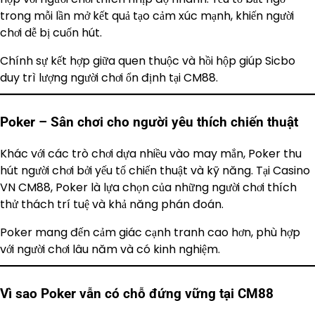
trong mỗi lần mở kết quả tạo cảm xúc mạnh, khiến người
chơi dễ bị cuốn hút.
Chính sự kết hợp giữa quen thuộc và hồi hộp giúp Sicbo
duy trì lượng người chơi ổn định tại CM88.
Poker – Sân chơi cho người yêu thích chiến thuật
Khác với các trò chơi dựa nhiều vào may mắn, Poker thu
hút người chơi bởi yếu tố chiến thuật và kỹ năng. Tại Casino
VN CM88, Poker là lựa chọn của những người chơi thích
thử thách trí tuệ và khả năng phán đoán.
Poker mang đến cảm giác cạnh tranh cao hơn, phù hợp
với người chơi lâu năm và có kinh nghiệm.
Vì sao Poker vẫn có chỗ đứng vững tại CM88