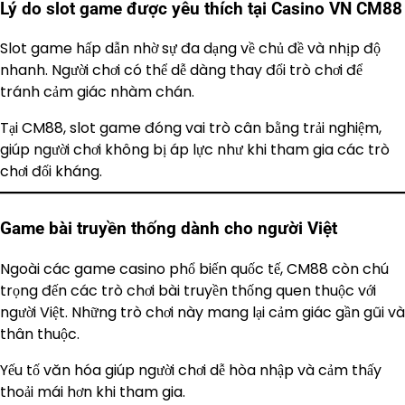
Lý do slot game được yêu thích tại Casino VN CM88
Slot game hấp dẫn nhờ sự đa dạng về chủ đề và nhịp độ
nhanh. Người chơi có thể dễ dàng thay đổi trò chơi để
tránh cảm giác nhàm chán.
Tại CM88, slot game đóng vai trò cân bằng trải nghiệm,
giúp người chơi không bị áp lực như khi tham gia các trò
chơi đối kháng.
Game bài truyền thống dành cho người Việt
Ngoài các game casino phổ biến quốc tế, CM88 còn chú
trọng đến các trò chơi bài truyền thống quen thuộc với
người Việt. Những trò chơi này mang lại cảm giác gần gũi và
thân thuộc.
Yếu tố văn hóa giúp người chơi dễ hòa nhập và cảm thấy
thoải mái hơn khi tham gia.