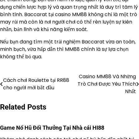
dụng chiến lược hợp lý và quan trọng nhất là duy trì tâm lý
bình tĩnh. Baccarat tại casino MM88 không chỉ là một trò
may rủi mà còn là nơi người chơi có thể rèn luyện sự kiên
nhẫn, bản lĩnh và khả năng kiểm soát.
Nếu bạn đang tìm một trải nghiệm Baccarat vừa an toàn,
minh bạch, vừa hấp dẫn thì MM88 chính là sự lựa chọn
không thể bỏ qua.
Casino MM88 Và Những
Post
Cách chơi Roulette tại RR88
Trò Chơi Được Yêu Thích
cho người mới bắt đầu
navigation
Nhất
Related Posts
Game Nổ Hũ Đổi Thưởng Tại Nhà cái HI88