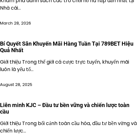
Khám phá danh sách các trò chơi nổ hũ hấp dẫn nhất tại
Nhà cái…
March 28, 2026
Bí Quyết Săn Khuyến Mãi Hàng Tuần Tại 789BET Hiệu
Quả Nhất
Giới thiệu Trong thế giới cá cược trực tuyến, khuyến mãi
luôn là yếu tố…
August 28, 2025
Liên minh KJC – Đầu tư bền vững và chiến lược toàn
cầu
Giới thiệu Trong bối cảnh toàn cầu hóa, đầu tư bền vững và
chiến lược…