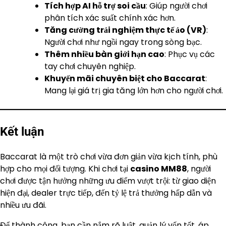
Tích hợp AI hỗ trợ soi cầu
: Giúp người chơi
phân tích xác suất chính xác hơn.
Tăng cường trải nghiệm thực tế ảo (VR)
:
Người chơi như ngồi ngay trong sòng bạc.
Thêm nhiều bàn giới hạn cao
: Phục vụ các
tay chơi chuyên nghiệp.
Khuyến mãi chuyên biệt cho Baccarat
:
Mang lại giá trị gia tăng lớn hơn cho người chơi.
Kết luận
Baccarat là một trò chơi vừa đơn giản vừa kịch tính, phù
hợp cho mọi đối tượng. Khi chơi tại
casino MM88
, người
chơi được tận hưởng những ưu điểm vượt trội: từ giao diện
hiện đại, dealer trực tiếp, đến tỷ lệ trả thưởng hấp dẫn và
nhiều ưu đãi.
Để thành công, bạn cần nắm rõ luật, quản lý vốn tốt, áp