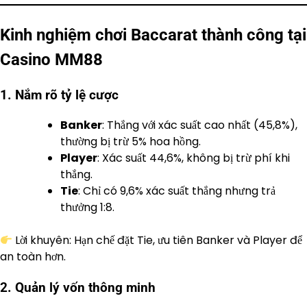
Kinh nghiệm chơi Baccarat thành công tại
Casino MM88
1. Nắm rõ tỷ lệ cược
Banker
: Thắng với xác suất cao nhất (45,8%),
thường bị trừ 5% hoa hồng.
Player
: Xác suất 44,6%, không bị trừ phí khi
thắng.
Tie
: Chỉ có 9,6% xác suất thắng nhưng trả
thưởng 1:8.
Lời khuyên: Hạn chế đặt Tie, ưu tiên Banker và Player để
an toàn hơn.
2. Quản lý vốn thông minh