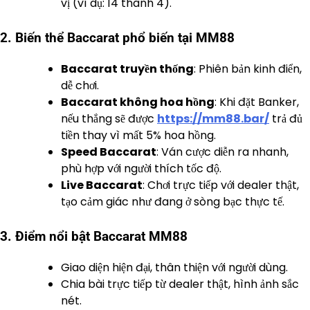
vị (ví dụ: 14 thành 4).
2. Biến thể Baccarat phổ biến tại MM88
Baccarat truyền thống
: Phiên bản kinh điển,
dễ chơi.
Baccarat không hoa hồng
: Khi đặt Banker,
nếu thắng sẽ được
https://mm88.bar/
trả đủ
tiền thay vì mất 5% hoa hồng.
Speed Baccarat
: Ván cược diễn ra nhanh,
phù hợp với người thích tốc độ.
Live Baccarat
: Chơi trực tiếp với dealer thật,
tạo cảm giác như đang ở sòng bạc thực tế.
3. Điểm nổi bật Baccarat MM88
Giao diện hiện đại, thân thiện với người dùng.
Chia bài trực tiếp từ dealer thật, hình ảnh sắc
nét.