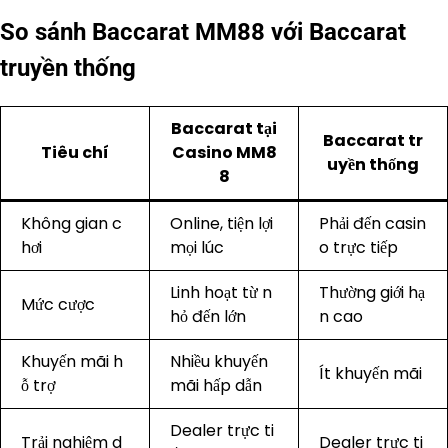
So sánh Baccarat MM88 với Baccarat
truyền thống
Baccarat tại
Baccarat tr
Tiêu chí
Casino MM8
uyền thống
8
Không gian c
Online, tiện lợi
Phải đến casin
hơi
mọi lúc
o trực tiếp
Linh hoạt từ n
Thường giới hạ
Mức cược
hỏ đến lớn
n cao
Khuyến mãi h
Nhiều khuyến
Ít khuyến mãi
ỗ trợ
mãi hấp dẫn
Dealer trực ti
Trải nghiệm d
Dealer trực ti