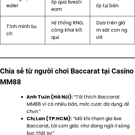
ếp qua livestr
ealer
ếp tại bàn
eam
Hệ thống RNG,
Dựa trên giá
Tính minh bạ
công khai kết
m sát con ng
ch
quả
ười
Chia sẻ từ người chơi Baccarat tại Casino
MM88
Anh Tuấn (Hà Nội):
“Tôi thích Baccarat
MM88 vì có nhiều bàn, mức cược đa dạng, dễ
chọn.”
Chị Lan (TP.HCM):
“Mỗi khi tham gia live
Baccarat, tôi cảm giác như đang ngồi ở sòng
bạc thật sự.”