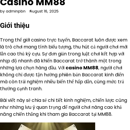
Casino MM88
by adminpbn
August 16, 2025
Giới thiệu
Trong thế giới casino trực tuyến, Baccarat luôn được xem
là trò chơi mang tính biểu tượng, thu hút cả người chơi mới
lẫn cao thủ kỳ cựu. Sự đơn giản trong luật chơi kết hợp với
nhịp độ nhanh đã khiến Baccarat trở thành một trong
những lựa chọn hàng đầu. Với
casino MM88
, người chơi
không chỉ được tận hưởng phiên bản Baccarat kinh điển
mà còn trải nghiệm nhiều biến thể hấp dẫn, cùng mức trả
thưởng cạnh tranh.
Bài viết này sẽ chia sẻ chi tiết kinh nghiệm, chiến lược cũng
như những lưu ý quan trọng để người chơi nâng cao khả
năng chiến thắng khi tham gia Baccarat tại MM88.