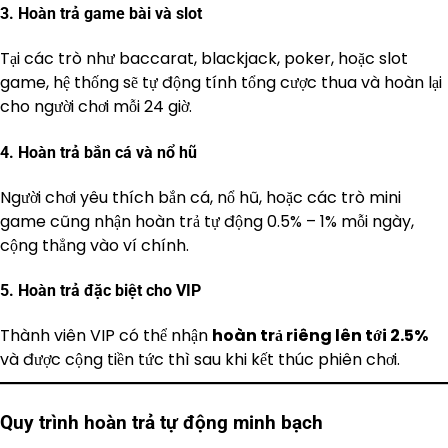
3. Hoàn trả game bài và slot
Tại các trò như baccarat, blackjack, poker, hoặc slot
game, hệ thống sẽ tự động tính tổng cược thua và hoàn lại
cho người chơi mỗi 24 giờ.
4. Hoàn trả bắn cá và nổ hũ
Người chơi yêu thích bắn cá, nổ hũ, hoặc các trò mini
game cũng nhận hoàn trả tự động 0.5% – 1% mỗi ngày,
cộng thẳng vào ví chính.
5. Hoàn trả đặc biệt cho VIP
Thành viên VIP có thể nhận
hoàn trả riêng lên tới 2.5%
và được cộng tiền tức thì sau khi kết thúc phiên chơi.
Quy trình hoàn trả tự động minh bạch