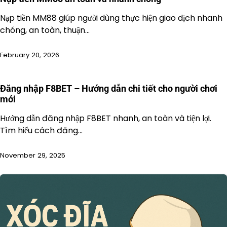
Nạp tiền MM88 giúp người dùng thực hiện giao dịch nhanh
chóng, an toàn, thuận…
February 20, 2026
Đăng nhập F8BET – Hướng dẫn chi tiết cho người chơi
mới
Hướng dẫn đăng nhập F8BET nhanh, an toàn và tiện lợi.
Tìm hiểu cách đăng…
November 29, 2025