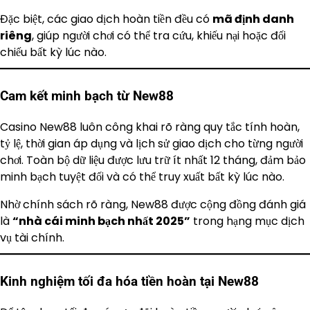
Đặc biệt, các giao dịch hoàn tiền đều có
mã định danh
riêng
, giúp người chơi có thể tra cứu, khiếu nại hoặc đối
chiếu bất kỳ lúc nào.
Cam kết minh bạch từ New88
Casino New88 luôn công khai rõ ràng quy tắc tính hoàn,
tỷ lệ, thời gian áp dụng và lịch sử giao dịch cho từng người
chơi. Toàn bộ dữ liệu được lưu trữ ít nhất 12 tháng, đảm bảo
minh bạch tuyệt đối và có thể truy xuất bất kỳ lúc nào.
Nhờ chính sách rõ ràng, New88 được cộng đồng đánh giá
là
“nhà cái minh bạch nhất 2025”
trong hạng mục dịch
vụ tài chính.
Kinh nghiệm tối đa hóa tiền hoàn tại New88