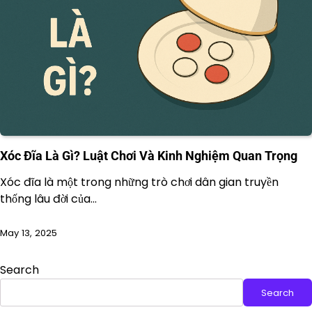
Xóc Đĩa Là Gì? Luật Chơi Và Kinh Nghiệm Quan Trọng
Xóc đĩa là một trong những trò chơi dân gian truyền
thống lâu đời của…
May 13, 2025
Search
Search