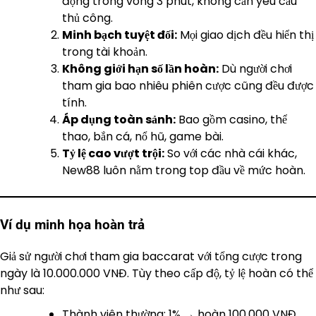
động trong vòng 3 phút, không cần yêu cầu
thủ công.
Minh bạch tuyệt đối:
Mọi giao dịch đều hiển thị
trong tài khoản.
Không giới hạn số lần hoàn:
Dù người chơi
tham gia bao nhiêu phiên cược cũng đều được
tính.
Áp dụng toàn sảnh:
Bao gồm casino, thể
thao, bắn cá, nổ hũ, game bài.
Tỷ lệ cao vượt trội:
So với các nhà cái khác,
New88 luôn nằm trong top đầu về mức hoàn.
Ví dụ minh họa hoàn trả
Giả sử người chơi tham gia baccarat với tổng cược trong
ngày là 10.000.000 VNĐ. Tùy theo cấp độ, tỷ lệ hoàn có thể
như sau:
Thành viên thường: 1% → hoàn 100.000 VNĐ