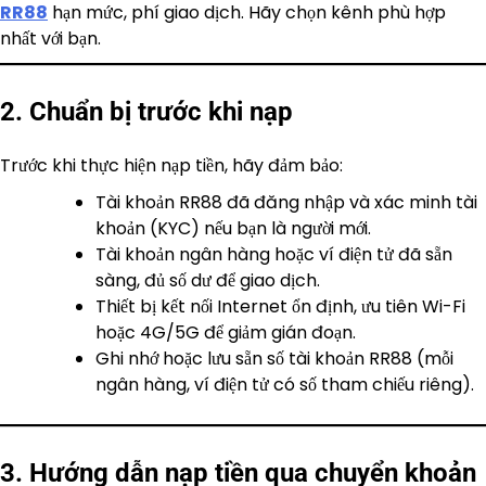
RR88
hạn mức, phí giao dịch. Hãy chọn kênh phù hợp
nhất với bạn.
2. Chuẩn bị trước khi nạp
Trước khi thực hiện nạp tiền, hãy đảm bảo:
Tài khoản RR88 đã đăng nhập và xác minh tài
khoản (KYC) nếu bạn là người mới.
Tài khoản ngân hàng hoặc ví điện tử đã sẵn
sàng, đủ số dư để giao dịch.
Thiết bị kết nối Internet ổn định, ưu tiên Wi-Fi
hoặc 4G/5G để giảm gián đoạn.
Ghi nhớ hoặc lưu sẵn số tài khoản RR88 (mỗi
ngân hàng, ví điện tử có số tham chiếu riêng).
3. Hướng dẫn nạp tiền qua chuyển khoản