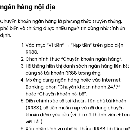
ngân hàng nội địa
Chuyển khoản ngân hàng là phương thức truyền thống,
phổ biến và thường được nhiều người tin dùng nhờ tính ổn
định.
Vào mục “Ví tiền” → “Nạp tiền” trên giao diện
RR88.
Chọn hình thức “Chuyển khoản ngân hàng”.
Hệ thống hiển thị danh sách ngân hàng liên kết
cùng số tài khoản RR88 tương ứng.
Mở ứng dụng ngân hàng hoặc vào Internet
Banking, chọn “Chuyển khoản nhanh 24/7”
hoặc “Chuyển khoản nội bộ”.
Điền chính xác số tài khoản, tên chủ tài khoản
(RR88), số tiền muốn nạp và nội dung chuyển
khoản được yêu cầu (ví dụ mã thành viên + tên
viết tắt).
Xác nhận lệnh và chờ hệ thống RR88 tự động xử