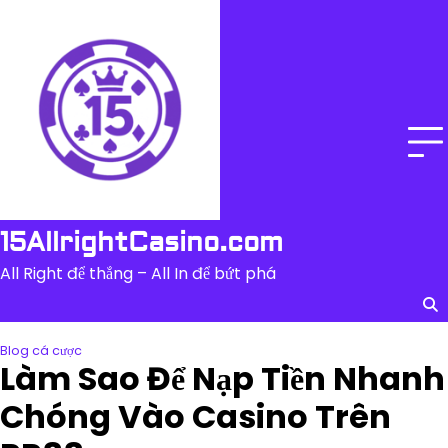
Skip
to
content
15AllrightCasino.com
All Right để thắng – All In để bứt phá
Blog cá cược
Làm Sao Để Nạp Tiền Nhanh
Chóng Vào Casino Trên