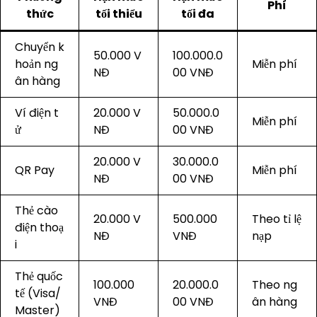
Phí
thức
tối thiểu
tối đa
Chuyển k
50.000 V
100.000.0
hoản ng
Miễn phí
NĐ
00 VNĐ
ân hàng
Ví điện t
20.000 V
50.000.0
Miễn phí
ử
NĐ
00 VNĐ
20.000 V
30.000.0
QR Pay
Miễn phí
NĐ
00 VNĐ
Thẻ cào
20.000 V
500.000
Theo tỉ lệ
điện thoạ
NĐ
VNĐ
nạp
i
Thẻ quốc
100.000
20.000.0
Theo ng
tế (Visa/
VNĐ
00 VNĐ
ân hàng
Master)