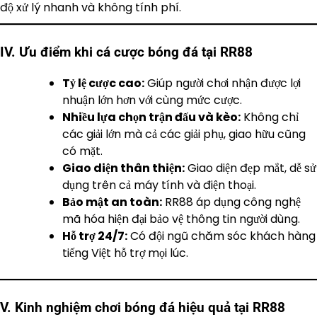
độ xử lý nhanh và không tính phí.
IV. Ưu điểm khi cá cược bóng đá tại RR88
Tỷ lệ cược cao:
Giúp người chơi nhận được lợi
nhuận lớn hơn với cùng mức cược.
Nhiều lựa chọn trận đấu và kèo:
Không chỉ
các giải lớn mà cả các giải phụ, giao hữu cũng
có mặt.
Giao diện thân thiện:
Giao diện đẹp mắt, dễ sử
dụng trên cả máy tính và điện thoại.
Bảo mật an toàn:
RR88 áp dụng công nghệ
mã hóa hiện đại bảo vệ thông tin người dùng.
Hỗ trợ 24/7:
Có đội ngũ chăm sóc khách hàng
tiếng Việt hỗ trợ mọi lúc.
V. Kinh nghiệm chơi bóng đá hiệu quả tại RR88