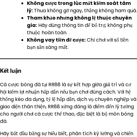
Không cược trong lúc mất kiểm soát tâm
lý:
Thua không gỡ ngay, thắng không ham quá.
Tham khảo nhưng không lệ thuộc chuyên
gia:
Hãy dùng thông tin để bổ trợ, không phụ
thuộc hoàn toàn.
Không vay tiền để cược:
Chỉ chơi với số tiền
bạn sẵn sàng mất.
Kết luận
Cá cược bóng đá tại RR88 là sự kết hợp giữa giải trí và cơ
hội kiếm lợi nhuận hấp dẫn nếu bạn chơi đúng cách. Với hệ
thống kèo đa dạng, tỷ lệ hấp dẫn, dịch vụ chuyên nghiệp và
giao diện thân thiện, RR88 xứng đáng là điểm đến lý tưởng
cho người chơi cá cược thể thao, đặc biệt là bộ môn bóng
đá.
Hãy bắt đầu bằng sự hiểu biết, phân tích kỹ lưỡng và chiến