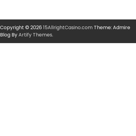
Copyright © 2026
15AllrightCasino.com
Theme: Admire
Blog By
Artify Themes
.