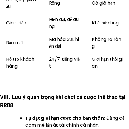
Rộng
Có giới hạn
ấu
Hiện đại, dễ dù
Giao diện
Khó sử dụng
ng
Mã hóa SSL hi
Không rõ ràn
Bảo mật
ện đại
g
Hỗ trợ khách
24/7, tiếng Việ
Giới hạn thời gi
hàng
t
an
VIII. Lưu ý quan trọng khi chơi cá cược thể thao tại
RR88
Tự đặt giới hạn cược cho bản thân:
Đừng để
đam mê lấn át tài chính cá nhân.