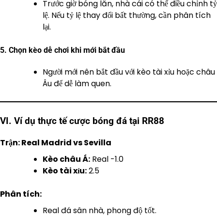
Trước giờ bóng lăn, nhà cái có thể điều chỉnh tỷ
lệ. Nếu tỷ lệ thay đổi bất thường, cần phân tích
lại.
5.
Chọn kèo dễ chơi khi mới bắt đầu
Người mới nên bắt đầu với kèo tài xỉu hoặc châu
Âu để dễ làm quen.
VI. Ví dụ thực tế cược bóng đá tại RR88
Trận: Real Madrid vs Sevilla
Kèo châu Á:
Real -1.0
Kèo tài xỉu:
2.5
Phân tích:
Real đá sân nhà, phong độ tốt.