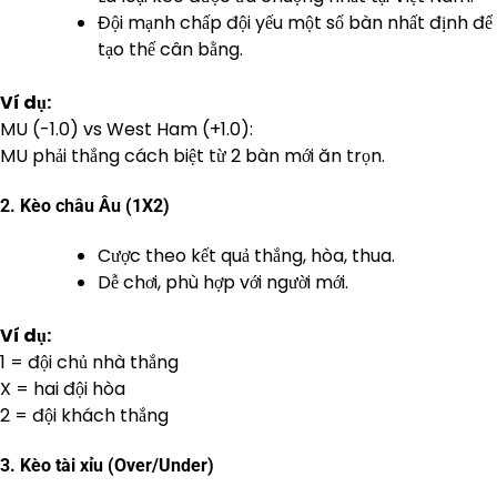
Đội mạnh chấp đội yếu một số bàn nhất định để
tạo thế cân bằng.
Ví dụ:
MU (-1.0) vs West Ham (+1.0):
MU phải thắng cách biệt từ 2 bàn mới ăn trọn.
2.
Kèo châu Âu (1X2)
Cược theo kết quả thắng, hòa, thua.
Dễ chơi, phù hợp với người mới.
Ví dụ:
1 = đội chủ nhà thắng
X = hai đội hòa
2 = đội khách thắng
3.
Kèo tài xỉu (Over/Under)