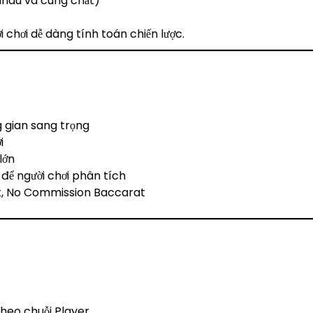
g nhau và cùng chất)
i chơi dễ dàng tính toán chiến lược.
g gian sang trọng
i
lớn
 để người chơi phân tích
, No Commission Baccarat
 theo chuỗi Player