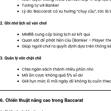
Tương tự với Banker
Lý do: Baccarat có xu hướng “chạy cầu”, tức là lặ
2. Ghi nhớ lịch sử ván chơi
MM88 cung cấp bảng lịch sử kết quả
Quan sát để phát hiện cầu (Banker – Player th
Giúp người chơi ra quyết định dựa trên thống k
3. Quản lý vốn chặt chẽ
Chia ngân sách thành nhiều phần nhỏ
Mỗi lần cược không quá 5% số dư
Giới hạn mức lỗ mỗi ngày để không bị cuốn the
6. Chiến thuật nâng cao trong Baccarat