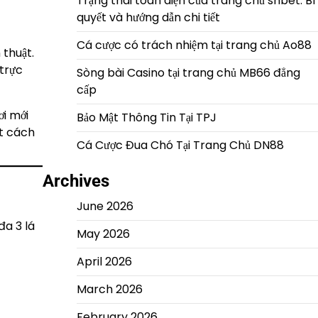
Trạng thái toàn diện của trang chủ shbet: Bí
quyết và hướng dẫn chi tiết
Cá cược có trách nhiệm tại trang chủ Ao88
thuật.
 trực
Sòng bài Casino tại trang chủ MB66 đẳng
cấp
ơi mới
Bảo Mật Thông Tin Tại TPJ
ột cách
Cá Cược Đua Chó Tại Trang Chủ DN88
Archives
June 2026
đa 3 lá
May 2026
April 2026
March 2026
February 2026