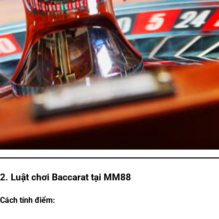
2. Luật chơi Baccarat tại MM88
Cách tính điểm: