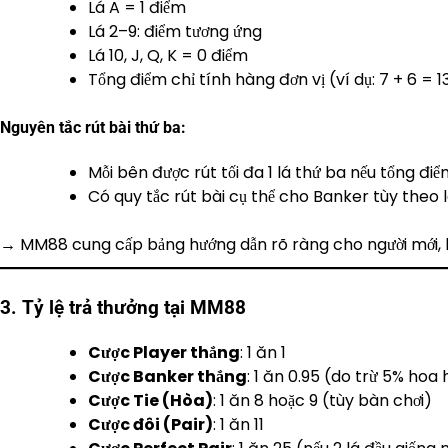
Lá A = 1 điểm
Lá 2–9: điểm tương ứng
Lá 10, J, Q, K = 0 điểm
Tổng điểm chỉ tính hàng đơn vị (ví dụ: 7 + 6 = 1
Nguyên tắc rút bài thứ ba:
Mỗi bên được rút tối đa 1 lá thứ ba nếu tổng điể
Có quy tắc rút bài cụ thể cho Banker tùy theo l
→ MM88 cung cấp bảng hướng dẫn rõ ràng cho người mới, bạ
3. Tỷ lệ trả thưởng tại MM88
Cược Player thắng
: 1 ăn 1
Cược Banker thắng
: 1 ăn 0.95 (do trừ 5% hoa
Cược Tie (Hòa)
: 1 ăn 8 hoặc 9 (tùy bàn chơi)
Cược đôi (Pair)
: 1 ăn 11