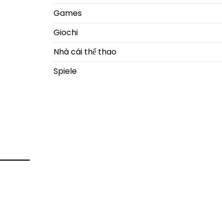
Games
Giochi
Nhà cái thể thao
Spiele