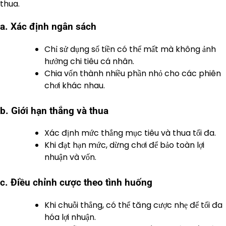
thua.
a. Xác định ngân sách
Chỉ sử dụng số tiền có thể mất mà không ảnh
hưởng chi tiêu cá nhân.
Chia vốn thành nhiều phần nhỏ cho các phiên
chơi khác nhau.
b. Giới hạn thắng và thua
Xác định mức thắng mục tiêu và thua tối đa.
Khi đạt hạn mức, dừng chơi để bảo toàn lợi
nhuận và vốn.
c. Điều chỉnh cược theo tình huống
Khi chuỗi thắng, có thể tăng cược nhẹ để tối đa
hóa lợi nhuận.