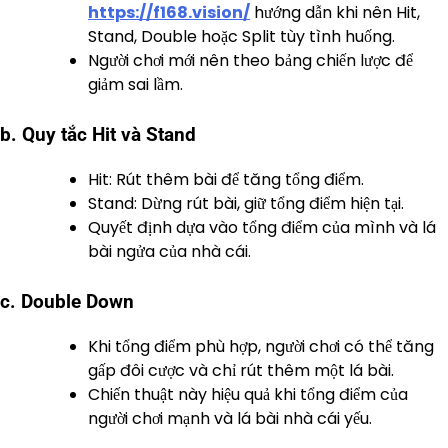
https://f168.vision/
hướng dẫn khi nên Hit,
Stand, Double hoặc Split tùy tình huống.
Người chơi mới nên theo bảng chiến lược để
giảm sai lầm.
b. Quy tắc Hit và Stand
Hit: Rút thêm bài để tăng tổng điểm.
Stand: Dừng rút bài, giữ tổng điểm hiện tại.
Quyết định dựa vào tổng điểm của mình và lá
bài ngửa của nhà cái.
c. Double Down
Khi tổng điểm phù hợp, người chơi có thể tăng
gấp đôi cược và chỉ rút thêm một lá bài.
Chiến thuật này hiệu quả khi tổng điểm của
người chơi mạnh và lá bài nhà cái yếu.