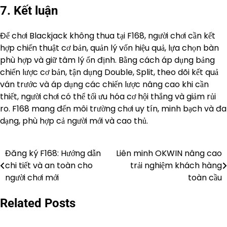
7. Kết luận
Để chơi Blackjack không thua tại F168, người chơi cần kết
hợp chiến thuật cơ bản, quản lý vốn hiệu quả, lựa chọn bàn
phù hợp và giữ tâm lý ổn định. Bằng cách áp dụng bảng
chiến lược cơ bản, tận dụng Double, Split, theo dõi kết quả
ván trước và áp dụng các chiến lược nâng cao khi cần
thiết, người chơi có thể tối ưu hóa cơ hội thắng và giảm rủi
ro. F168 mang đến môi trường chơi uy tín, minh bạch và đa
dạng, phù hợp cả người mới và cao thủ.
Đăng ký F168: Hướng dẫn
Liên minh OKWIN nâng cao
Post
chi tiết và an toàn cho
trải nghiệm khách hàng
navigation
người chơi mới
toàn cầu
Related Posts