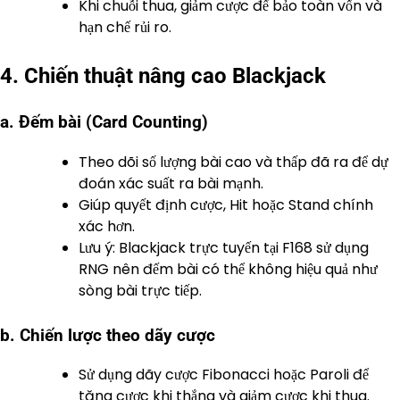
Khi chuỗi thua, giảm cược để bảo toàn vốn và
hạn chế rủi ro.
4. Chiến thuật nâng cao Blackjack
a. Đếm bài (Card Counting)
Theo dõi số lượng bài cao và thấp đã ra để dự
đoán xác suất ra bài mạnh.
Giúp quyết định cược, Hit hoặc Stand chính
xác hơn.
Lưu ý: Blackjack trực tuyến tại F168 sử dụng
RNG nên đếm bài có thể không hiệu quả như
sòng bài trực tiếp.
b. Chiến lược theo dãy cược
Sử dụng dãy cược Fibonacci hoặc Paroli để
tăng cược khi thắng và giảm cược khi thua.