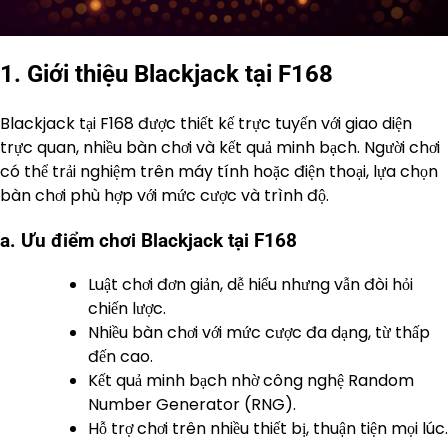
1. Giới thiệu Blackjack tại F168
Blackjack tại F168 được thiết kế trực tuyến với giao diện
trực quan, nhiều bàn chơi và kết quả minh bạch. Người chơi
có thể trải nghiệm trên máy tính hoặc điện thoại, lựa chọn
bàn chơi phù hợp với mức cược và trình độ.
a. Ưu điểm chơi Blackjack tại F168
Luật chơi đơn giản, dễ hiểu nhưng vẫn đòi hỏi
chiến lược.
Nhiều bàn chơi với mức cược đa dạng, từ thấp
đến cao.
Kết quả minh bạch nhờ công nghệ Random
Number Generator (RNG).
Hỗ trợ chơi trên nhiều thiết bị, thuận tiện mọi lúc.