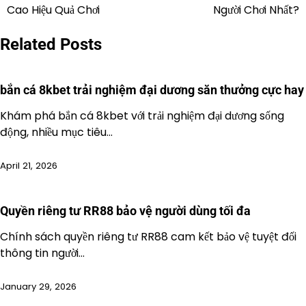
navigation
Cao Hiệu Quả Chơi
Người Chơi Nhất?
Related Posts
bắn cá 8kbet trải nghiệm đại dương săn thưởng cực hay
Khám phá bắn cá 8kbet với trải nghiệm đại dương sống
động, nhiều mục tiêu…
April 21, 2026
Quyền riêng tư RR88 bảo vệ người dùng tối đa
Chính sách quyền riêng tư RR88 cam kết bảo vệ tuyệt đối
thông tin người…
January 29, 2026