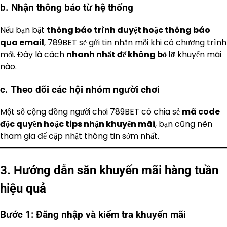
b. Nhận thông báo từ hệ thống
Nếu bạn bật
thông báo trình duyệt hoặc thông báo
qua email
, 789BET sẽ gửi tin nhắn mỗi khi có chương trình
mới. Đây là cách
nhanh nhất để không bỏ lỡ
khuyến mãi
nào.
c. Theo dõi các hội nhóm người chơi
Một số cộng đồng người chơi 789BET có chia sẻ
mã code
độc quyền hoặc tips nhận khuyến mãi
, bạn cũng nên
tham gia để cập nhật thông tin sớm nhất.
3. Hướng dẫn săn khuyến mãi hàng tuần
hiệu quả
Bước 1: Đăng nhập và kiểm tra khuyến mãi