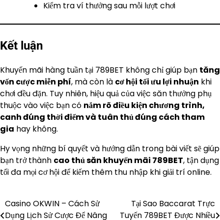
Kiểm tra ví thưởng sau mỗi lượt chơi
Kết luận
Khuyến mãi hàng tuần tại 789BET không chỉ giúp bạn
tăng
vốn cược miễn phí
, mà còn là
cơ hội tối ưu lợi nhuận
khi
chơi đều đặn. Tuy nhiên, hiệu quả của việc săn thưởng phụ
thuộc vào việc bạn có
nắm rõ điều kiện chương trình,
canh đúng thời điểm và tuân thủ đúng cách tham
gia
hay không.
Hy vọng những bí quyết và hướng dẫn trong bài viết sẽ giúp
bạn trở thành
cao thủ săn khuyến mãi 789BET
, tận dụng
tối đa mọi cơ hội để kiếm thêm thu nhập khi giải trí online.
Casino OKWIN – Cách Sử
Tại Sao Baccarat Trực
Post
Dụng Lịch Sử Cược Để Nâng
Tuyến 789BET Được Nhiều