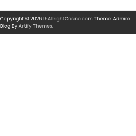
Copyright © 2026
15AllrightCasino.com
Theme: Admire
Blog By
Artify Themes
.