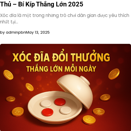
Thủ – Bí Kíp Thắng Lớn 2025
Xóc đĩa là một trong những trò chơi dân gian được yêu thích
nhất tại…
by adminpbn
May 13, 2025