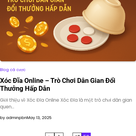
Blog cá cược
Xóc Đĩa Online – Trò Chơi Dân Gian Đổi
Thưởng Hấp Dẫn
Giới thiệu về Xóc Đĩa Online Xóc Đĩa là một trò chơi dân gian
quen…
by adminpbn
May 13, 2025